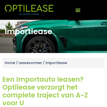
Importlease
Home
/
Leasevormen
/
Importlease
Een Importauto leasen?
Optilease verzorgt het
complete traject van A-Z
voor U