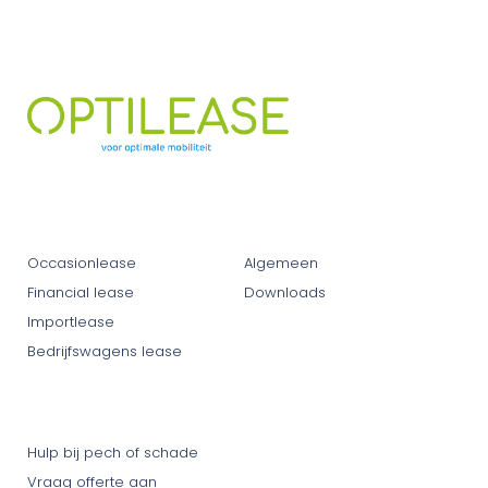
Offerte & advies autolease
Leasevormen
Private lease
Occasionlease
Algemeen
Financial lease
Downloads
Importlease
Bedrijfswagens lease
Klantenservice
Hulp bij pech of schade
Vraag offerte aan