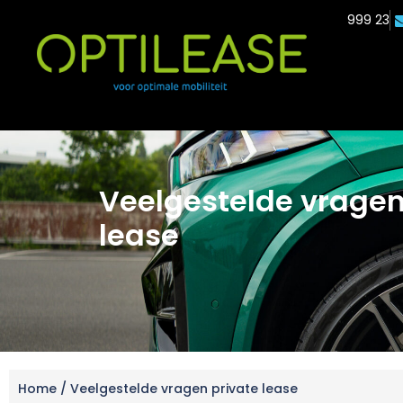
Bornholmstraat 90, 9723 AZ Groningen
(050) 54 999 23
Veelgestelde vragen
lease
Home
/
Veelgestelde vragen private lease